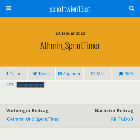
schottwien13.at
23. Januar 2022
Athmin_SprintTimer
Teilen
Tweet
Anpinnen
Mail
SMS
AST
Herunterladen
Vorheriger Beitrag
Nächster Beitrag
Athmin Und SprintTimer
RR ToDo