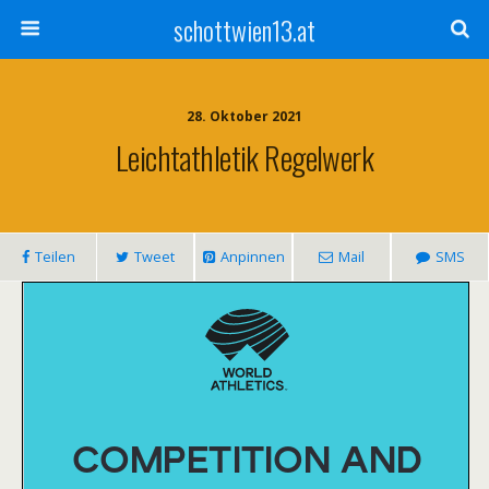
schottwien13.at
28. Oktober 2021
Leichtathletik Regelwerk
Teilen
Tweet
Anpinnen
Mail
SMS